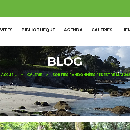
VITÉS
BIBLIOTHÈQUE
AGENDA
GALERIES
LIE
BLOG
ACCUEIL
GALERIE
SORTIES RANDONNÉES PÉDESTRE MAI 202
>
>