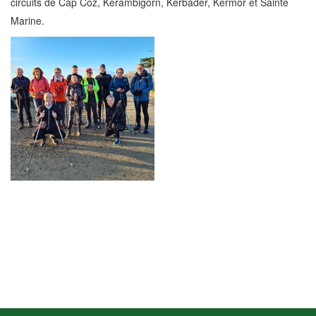
circuits de Cap Coz, Kerambigorn, Kerbader, Kermor et Sainte
Marine.
Sorties Marche
Nordique Janvier
2024