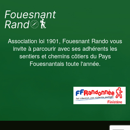
Association loi 1901, Fouesnant Rando vous
invite à parcourir avec ses adhérents les
sentiers et chemins côtiers du Pays
Nos randos du mois de Juin
Fouesnantais toute l'année.